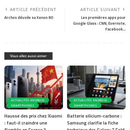
ARTICLE PRÉCÉDENT
ARTICLE SUIVANT
Archos dévoile sa Xenon 80
Les premières apps pour
Google Glass : CNN, Evernote,
Facebook…
Vous allez aussi aimer
ACTUALITÉS ANDROID
ACTUALITÉS ANDROID
SMARTPHONES
SMARTPHONES
Hausse des prix chez Xiaomi
Batterie silicium-carbone :
: faut-il craindre une
Samsung clarifie la fiche
flambée en France ?
technique des Galaxy Z Fold