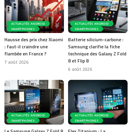
ACTUALITÉS ANDROID
ACTUALITÉS ANDROID
SMARTPHONES
SMARTPHONES
Hausse des prix chez Xiaomi
Batterie silicium-carbone :
: faut-il craindre une
Samsung clarifie la fiche
flambée en France ?
technique des Galaxy Z Fold
8 et Flip 8
7 août 2026
6 août 2026
ACTUALITÉS ANDROID
ACTUALITÉS ANDROID
SMARTPHONES
SMARTPHONES
Le Samsung Galaxy Z Fold 8
Flex Titanium : La