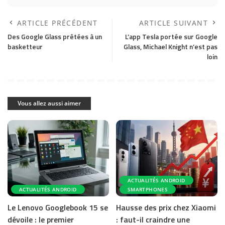
ARTICLE PRÉCÉDENT
ARTICLE SUIVANT
Des Google Glass prêtées à un
L’app Tesla portée sur Google
basketteur
Glass, Michael Knight n’est pas
loin
Vous allez aussi aimer
ACTUALITÉS ANDROID
ACTUALITÉS ANDROID
SMARTPHONES
Le Lenovo Googlebook 15 se
Hausse des prix chez Xiaomi
dévoile : le premier
: faut-il craindre une