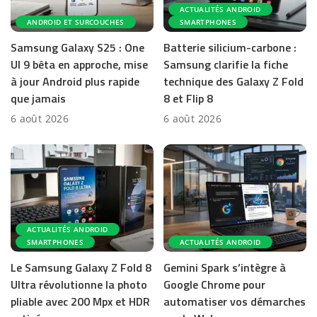
ACTUALITÉS ANDROID
ANDROID ET SURCOUCHES
SMARTPHONES
Samsung Galaxy S25 : One
Batterie silicium-carbone :
UI 9 bêta en approche, mise
Samsung clarifie la fiche
à jour Android plus rapide
technique des Galaxy Z Fold
que jamais
8 et Flip 8
6 août 2026
6 août 2026
ACTUALITÉS ANDROID
SMARTPHONES
ACTUALITÉS ANDROID
Le Samsung Galaxy Z Fold 8
Gemini Spark s’intègre à
Ultra révolutionne la photo
Google Chrome pour
pliable avec 200 Mpx et HDR
automatiser vos démarches