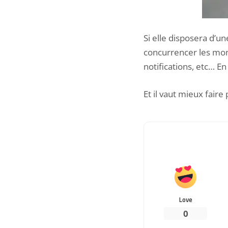
Si elle disposera d’u
concurrencer les mont
notifications, etc… En
Et il vaut mieux fair
Love
0