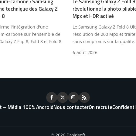
icium-carbone : Samsung
Le Samsung Galaxy Z Fold 8
iche technique des Galaxy Z
révolutionne la photo pliab
p 8
Mpx et HDR activé
rme l'intégration d'une
Le Samsung Galaxy Z Fold 8 Ultr
cium-carbone sur l'ensemble de
résolution de 200 Mpx et trai
Galaxy Z Flip 8, Fold 8 et Fold 8
sans compromis sur la qualité.
6 août 2026
t – Média 100% Android
Nous contacter
On recrute
Confidenti
© 2026 Droidsoft