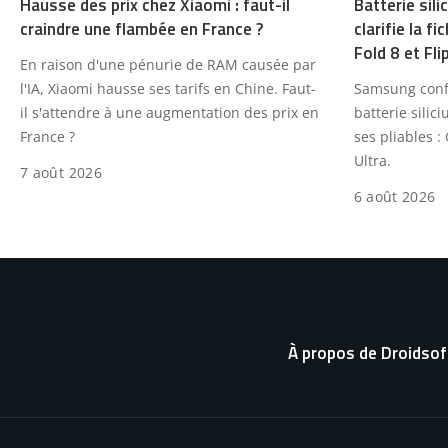
Hausse des prix chez Xiaomi : faut-il
Batterie sil
craindre une flambée en France ?
clarifie la f
Fold 8 et Fli
En raison d'une pénurie de RAM causée par
l'IA, Xiaomi hausse ses tarifs en Chine. Faut-
Samsung confi
il s'attendre à une augmentation des prix en
batterie sili
France ?
ses pliables : 
Ultra.
7 août 2026
6 août 2026
À propos de Droidsof