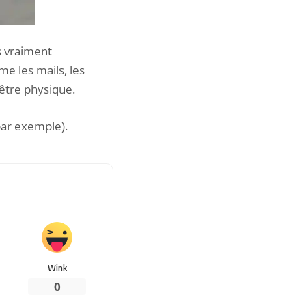
s vraiment
e les mails, les
-être physique.
par exemple).
Wink
0