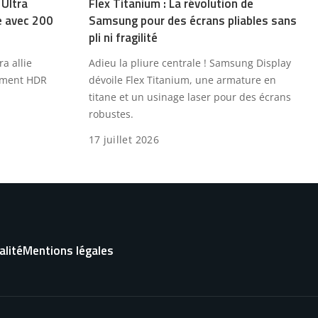
 Ultra
Flex Titanium : La révolution de
le avec 200
Samsung pour des écrans pliables sans
pli ni fragilité
a allie
Adieu la pliure centrale ! Samsung Display
tement HDR
dévoile Flex Titanium, une armature en
titane et un usinage laser pour des écrans
robustes.
17 juillet 2026
alité
Mentions légales