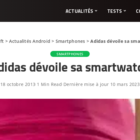
ACTUALITÉS
TESTS
C
ft
>
Actualités Android
>
Smartphones
>
Adidas dévoile sa sm
SMARTPHONES
didas dévoile sa smartwat
18 octobre 2013
1 Min Read
Dernière mise à jour 10 mars 2023