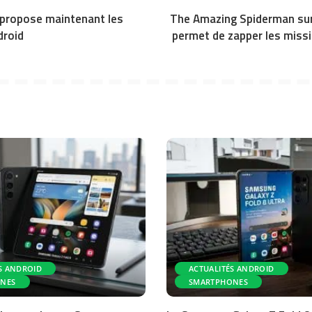
 propose maintenant les
The Amazing Spiderman sur
droid
permet de zapper les missio
S ANDROID
ACTUALITÉS ANDROID
NES
SMARTPHONES