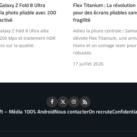
alaxy Z Fold 8 Ultra
Flex Titanium : La révolutio
 la photo pliable avec 200
pour des écrans pliables sans
activé
fragilité
axy Z Fold 8 Ultra allie
Adieu la pliure centrale ! Sam
 200 Mpx et traitement HDR
dévoile Flex Titanium, une arm
s sur la qualité.
titane et un usinage laser pou
robustes.
17 juillet 2026
ft – Média 100% Android
Nous contacter
On recrute
Confidentia