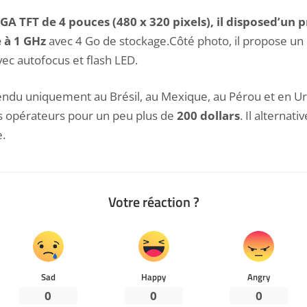
GA TFT de 4 pouces (480 x 320 pixels), il disposed’un 
à 1 GHz
avec 4 Go de stockage.Côté photo, il propose un
ec autofocus et flash LED.
a vendu uniquement au Brésil, au Mexique, au Pérou et en Uru
s opérateurs pour un peu plus de
200 dollars
. Il alternati
e.
Votre réaction ?
Sad
Happy
Angry
0
0
0