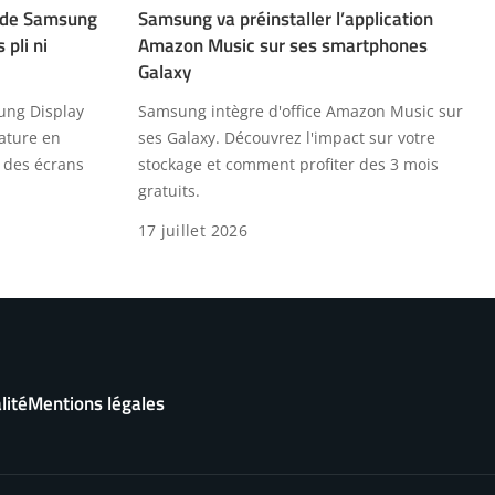
n de Samsung
Samsung va préinstaller l’application
 pli ni
Amazon Music sur ses smartphones
Galaxy
sung Display
Samsung intègre d'office Amazon Music sur
ature en
ses Galaxy. Découvrez l'impact sur votre
r des écrans
stockage et comment profiter des 3 mois
gratuits.
17 juillet 2026
lité
Mentions légales