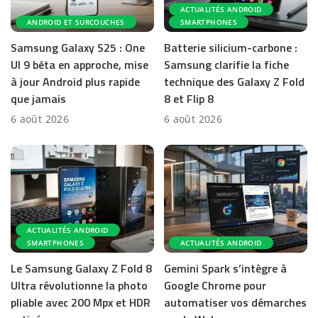
ACTUALITÉS ANDROID
ANDROID ET SURCOUCHES
SMARTPHONES
Samsung Galaxy S25 : One
Batterie silicium-carbone :
UI 9 bêta en approche, mise
Samsung clarifie la fiche
à jour Android plus rapide
technique des Galaxy Z Fold
que jamais
8 et Flip 8
6 août 2026
6 août 2026
ACTUALITÉS ANDROID
SMARTPHONES
ACTUALITÉS ANDROID
Le Samsung Galaxy Z Fold 8
Gemini Spark s’intègre à
Ultra révolutionne la photo
Google Chrome pour
pliable avec 200 Mpx et HDR
automatiser vos démarches