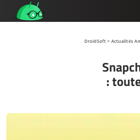
DroidSoft
>
Actualités A
Snapch
: tout