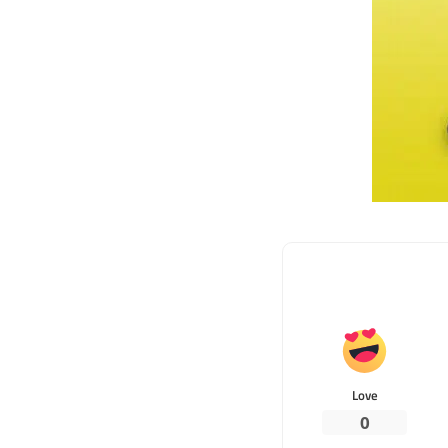
Love
0