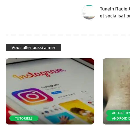
TuneIn Radio A
et socialisatio
Vous allez aussi aimer
ACTUALITÉ
TUTORIELS
ANDROID 