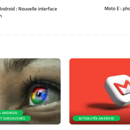
Moto E : pho
ndroid : Nouvelle interface
n
S ANDROID
ET SURCOUCHES
ACTUALITÉS ANDROID