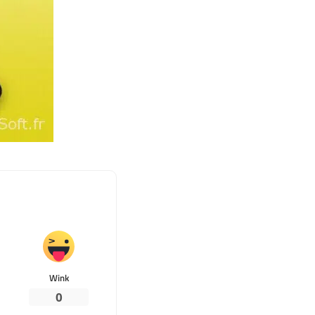
Wink
0