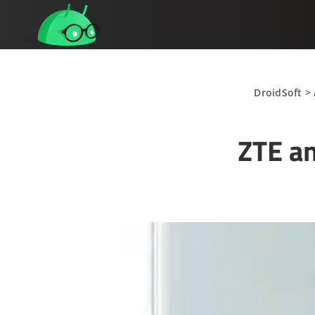
DroidSoft
>
ZTE an