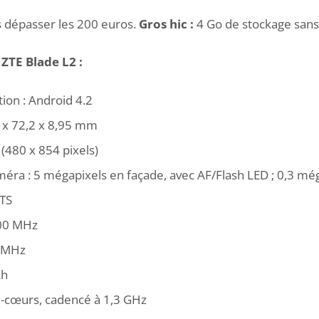
as dépasser les 200 euros.
Gros hic :
4 Go de stockage sans
ZTE Blade L2 :
ion : Android 4.2
 x 72,2 x 8,95 mm
(480 x 854 pixels)
ra : 5 mégapixels en façade, avec AF/Flash LED ; 0,3 méga
TS
00 MHz
 MHz
Ah
i-cœurs, cadencé à 1,3 GHz