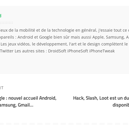
d
eux de la mobilité et de la technologie en général, j'essaie tout ce 
ppareils : Android et Google bien sûr mais aussi Apple, Samsung, 
. Les jeux vidéos, le développement, l'art et le design complètent l
Twitter
Les autres sites :
DroidSoft
iPhoneSoft
iPhoneTweak
NT
e : nouvel accueil Android,
Hack, Slash, Loot est un d
Samsung, Gmail…
disponi