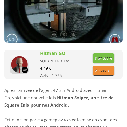
Hitman GO
Play Store
SQUARE ENIX Ltd
4,49 €
Amazon
Avis :
4,7
/5
Après l’arrivée de
l’agent 47 sur Android avec Hitman
Go,
voici une nouvelle fois
Hitman Sniper, un titre de
Square Enix pour nos Android.
Cette fois on parle « gameplay » avec la mise en avant des
phases de shoot. Posé, sans stress, on voit l’agent 47