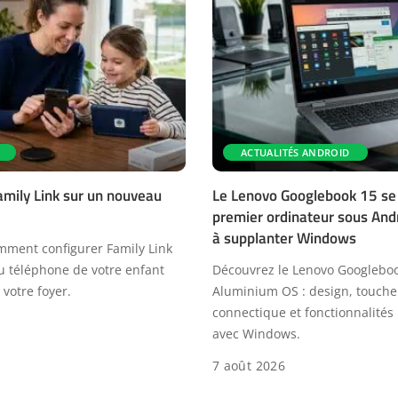
ACTUALITÉS ANDROID
amily Link sur un nouveau
Le Lenovo Googlebook 15 se d
premier ordinateur sous Andr
à supplanter Windows
ment configurer Family Link
u téléphone de votre enfant
Découvrez le Lenovo Googlebo
votre foyer.
Aluminium OS : design, touche
connectique et fonctionnalités 
avec Windows.
7 août 2026