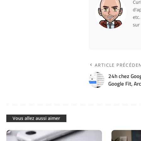
Curi
d'a
etc
sur
ARTICLE PRÉCÉDE
24h chez Goog
Google Fit, A
Vous allez aussi aimer