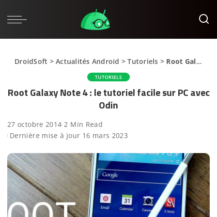
DroidSoft
>
Actualités Android
>
Tutoriels
>
Root Galaxy Note 4 : le tutoriel facile sur PC avec Odin
TUTORIELS
Root Galaxy Note 4 : le tutoriel facile sur PC avec
Odin
27 octobre 2014
2 Min Read
Dernière mise à jour 16 mars 2023