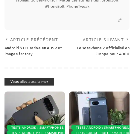
tableau. Suivez-moi sur
Twitter
Les autres sites :
DroidSoft
iPhoneSoft
iPhoneTweak
ARTICLE PRÉCÉDENT
ARTICLE SUIVANT
Android 5.0.1 arrive en AOSP et
Le YotaPhone 2 officialisé en
images factory
Europe pour 400 €
Vous allez aussi aimer
TESTS ANDROID : SMARTPHONES, ACCESSOIRES ET APPLICATIONS
TESTS ANDROID : SMARTPHONES, AC
TESTS GOOGLE PIXEL : SMARTPHONES ET ACCESSOIRES
TESTS GOOGLE PIXEL : SMARTPHONE