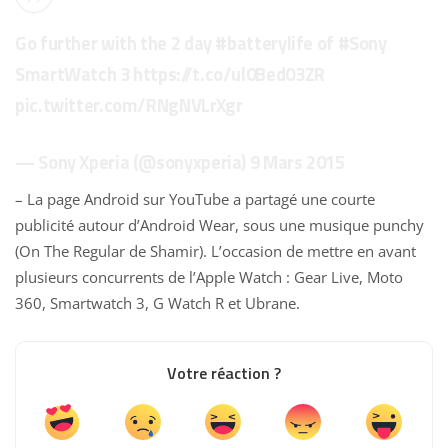
Go further with the 2 day
#batterylife
of
#Sony
SmartWatch 3
https://t.co/ul0Bed03ZR
pic.twitter.com/RNgNVLrXgr
— Sony Xperia (@sonyxperia)
9 Mars 2015
– La page Android sur YouTube a partagé une courte
publicité autour d’Android Wear, sous une musique punchy
(On The Regular de Shamir). L’occasion de mettre en avant
plusieurs concurrents de l’Apple Watch : Gear Live, Moto
360, Smartwatch 3, G Watch R et Ubrane.
Votre réaction ?