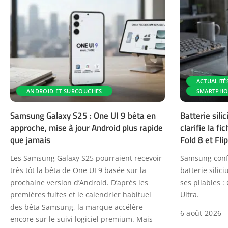
ACTUALITÉ
ANDROID ET SURCOUCHES
SMARTPHO
Samsung Galaxy S25 : One UI 9 bêta en
Batterie sil
approche, mise à jour Android plus rapide
clarifie la f
que jamais
Fold 8 et Flip
Les Samsung Galaxy S25 pourraient recevoir
Samsung confi
très tôt la bêta de One UI 9 basée sur la
batterie sili
prochaine version d’Android. D’après les
ses pliables : 
premières fuites et le calendrier habituel
Ultra.
des bêta Samsung, la marque accélère
6 août 2026
encore sur le suivi logiciel premium. Mais