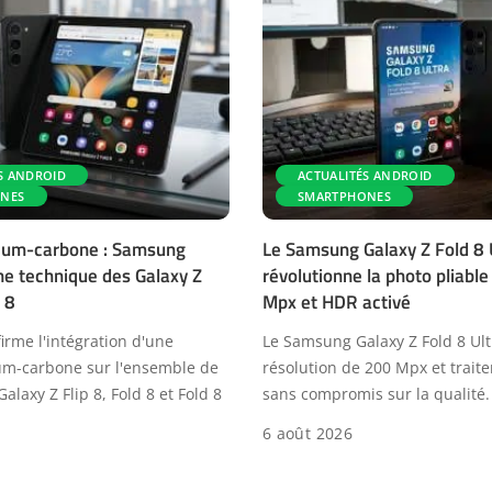
S ANDROID
ACTUALITÉS ANDROID
NES
SMARTPHONES
icium-carbone : Samsung
Le Samsung Galaxy Z Fold 8 
iche technique des Galaxy Z
révolutionne la photo pliabl
 8
Mpx et HDR activé
rme l'intégration d'une
Le Samsung Galaxy Z Fold 8 Ultr
cium-carbone sur l'ensemble de
résolution de 200 Mpx et trai
Galaxy Z Flip 8, Fold 8 et Fold 8
sans compromis sur la qualité.
6 août 2026