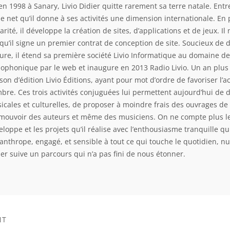
en 1998 à Sanary, Livio Didier quitte rarement sa terre natale. Entre
 le net qu’il donne à ses activités une dimension internationale. En 
arité, il développe la création de sites, d’applications et de jeux. Il
squ’il signe un premier contrat de conception de site. Soucieux de 
ture, il étend sa première société Livio Informatique au domaine de 
iophonique par le web et inaugure en 2013 Radio Livio. Un an plus t
son d’édition Livio Éditions, ayant pour mot d’ordre de favoriser l’
bre. Ces trois activités conjuguées lui permettent aujourd’hui de 
icales et culturelles, de proposer à moindre frais des ouvrages de 
mouvoir des auteurs et même des musiciens. On ne compte plus le
loppe et les projets qu’il réalise avec l’enthousiasme tranquille qui
lanthrope, engagé, et sensible à tout ce qui touche le quotidien, nu
ier suive un parcours qui n’a pas fini de nous étonner.
NT