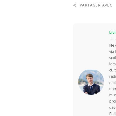
PARTAGER AVEC
Livi
Né 
via
scol
lor
cul
rad
mai
nom
mus
pro
déve
Phi