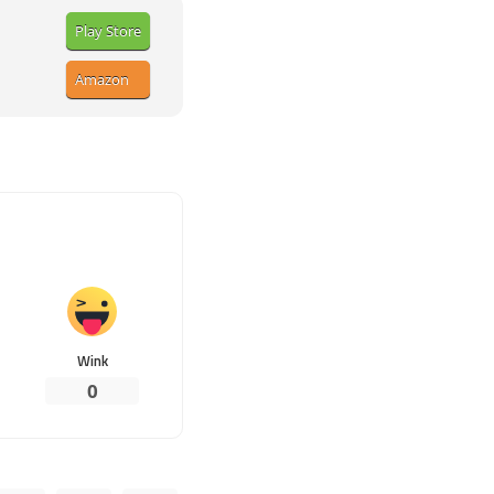
Play Store
Amazon
Wink
0