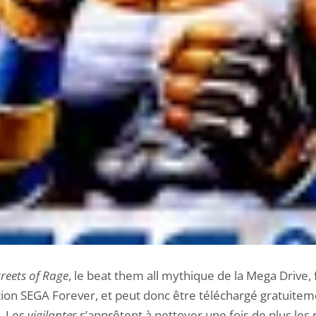
treets of Rage
, le beat them all mythique de la Mega Drive, 
ction SEGA Forever, et peut donc être téléchargé gratuitem
). Les
vigilantes
s’apprêtent à nettoyer une fois de plus les rue