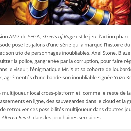
ision AM7 de SEGA,
Streets of Rage
est le jeu d’action phare
ode pose les jalons d’une série qui a marqué l’histoire du
c son trio de personnages inoubliables. Axel Stone, Blaze
itter la police, gangrenée par la corruption, pour faire rég
Dans le viseur, l’énigmatique Mr. X et sa cohorte de loubard
x, agrémentés d’une bande-son inoubliable signée Yuzo Ko
 multijoueur local cross-platform et, comme le reste de la
lassements en ligne, des sauvegardes dans le cloud et la g
 de retrouver ces possibilités multijoueur dans d’autres j
t
Altered Beast
, dans les prochaines semaines.