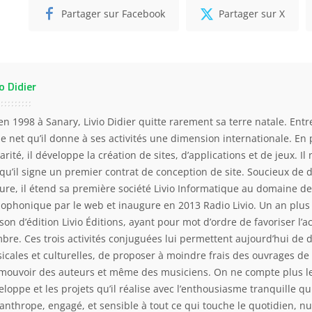
Partager sur Facebook
Partager sur X
o Didier
en 1998 à Sanary, Livio Didier quitte rarement sa terre natale. Entre
 le net qu’il donne à ses activités une dimension internationale. En 
arité, il développe la création de sites, d’applications et de jeux. Il
squ’il signe un premier contrat de conception de site. Soucieux de 
ture, il étend sa première société Livio Informatique au domaine de 
iophonique par le web et inaugure en 2013 Radio Livio. Un an plus t
son d’édition Livio Éditions, ayant pour mot d’ordre de favoriser l’
bre. Ces trois activités conjuguées lui permettent aujourd’hui de 
icales et culturelles, de proposer à moindre frais des ouvrages de 
mouvoir des auteurs et même des musiciens. On ne compte plus le
loppe et les projets qu’il réalise avec l’enthousiasme tranquille qui
lanthrope, engagé, et sensible à tout ce qui touche le quotidien, nu