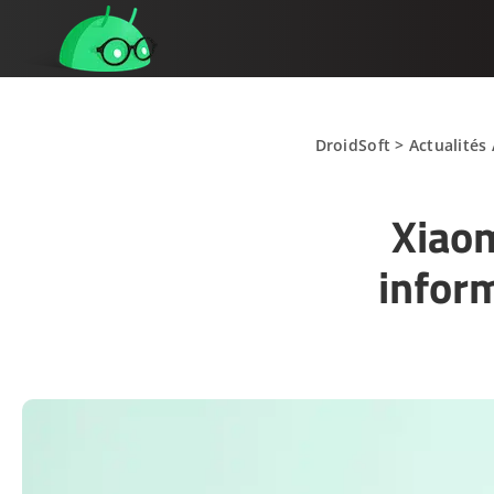
DroidSoft
>
Actualités
Xiaom
inform