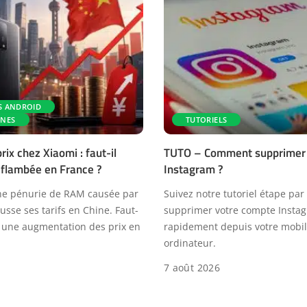
S ANDROID
NES
TUTORIELS
ix chez Xiaomi : faut-il
TUTO – Comment supprimer
 flambée en France ?
Instagram ?
ne pénurie de RAM causée par
Suivez notre tutoriel étape par
ausse ses tarifs en Chine. Faut-
supprimer votre compte Insta
 à une augmentation des prix en
rapidement depuis votre mobi
ordinateur.
7 août 2026