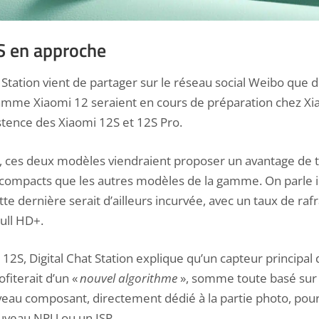
S en approche
t Station vient de partager sur le réseau social Weibo que
mme Xiaomi 12 seraient en cours de préparation chez Xiao
stence des Xiaomi 12S et 12S Pro.
, ces deux modèles viendraient proposer un avantage de tai
us compacts que les autres modèles de la gamme. On parle ic
tte dernière serait d’ailleurs incurvée, avec un taux de ra
Full HD+.
12S, Digital Chat Station explique qu’un capteur principal
rofiterait d’un «
nouvel algorithme
», somme toute basé sur
au composant, directement dédié à la partie photo, pourra
uveau NPU ou un ISP.