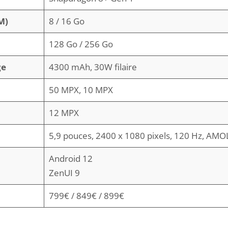
M)
8 / 16 Go
128 Go / 256 Go
ge
4300 mAh, 30W filaire
50 MPX, 10 MPX
12 MPX
5,9 pouces, 2400 x 1080 pixels, 120 Hz, AM
Android 12
ZenUI 9
799€ / 849€ / 899€