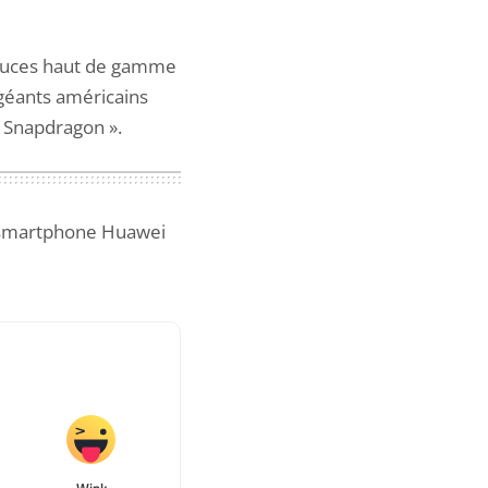
 puces haut de gamme
 géants américains
« Snapdragon ».
 smartphone Huawei
Wink