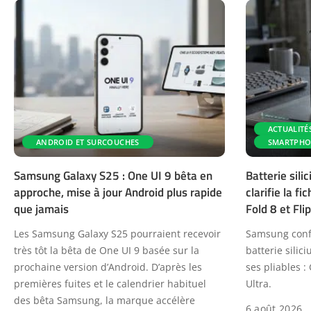
ACTUALITÉ
ANDROID ET SURCOUCHES
SMARTPHO
Samsung Galaxy S25 : One UI 9 bêta en
Batterie sil
approche, mise à jour Android plus rapide
clarifie la f
que jamais
Fold 8 et Flip
Les Samsung Galaxy S25 pourraient recevoir
Samsung confi
très tôt la bêta de One UI 9 basée sur la
batterie sili
prochaine version d’Android. D’après les
ses pliables : 
premières fuites et le calendrier habituel
Ultra.
des bêta Samsung, la marque accélère
6 août 2026