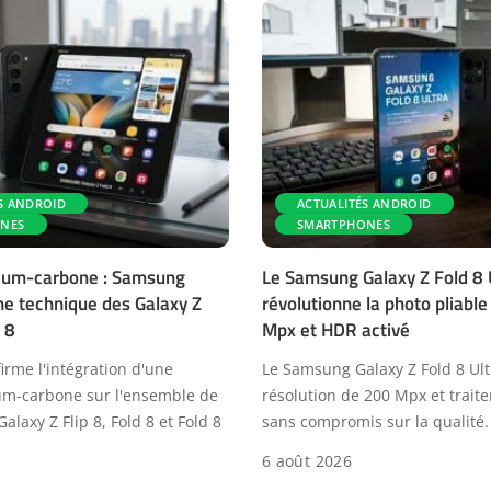
S ANDROID
ACTUALITÉS ANDROID
NES
SMARTPHONES
icium-carbone : Samsung
Le Samsung Galaxy Z Fold 8 
iche technique des Galaxy Z
révolutionne la photo pliabl
 8
Mpx et HDR activé
rme l'intégration d'une
Le Samsung Galaxy Z Fold 8 Ultr
cium-carbone sur l'ensemble de
résolution de 200 Mpx et trai
Galaxy Z Flip 8, Fold 8 et Fold 8
sans compromis sur la qualité.
6 août 2026