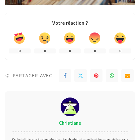
Votre réaction ?
0
0
0
0
0
PARTAGER AVEC
Christiane
Spécialiste en technologies Android et applications mobiles sur