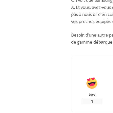
On voit que Samsung 
A. Et vous, avez-vous
pas à nous dire en c
vos proches équipés 
Besoin d’une autre pau
de gamme débarque 
Love
1