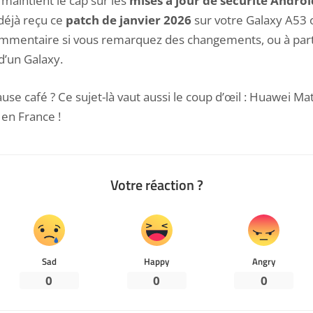
maintient le cap sur les
mises à jour de sécurité Androi
 déjà reçu ce
patch de janvier 2026
sur votre Galaxy A53 
ommentaire si vous remarquez des changements, ou à parta
d’un Galaxy.
se café ? Ce sujet-là vaut aussi le coup d’œil :
Huawei Mate
en France
!
Votre réaction ?
Sad
Happy
Angry
0
0
0