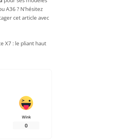
d
pour ses modèles
ou A36 ? N’hésitez
ger cet article avec
 X7 : le pliant haut
Wink
0