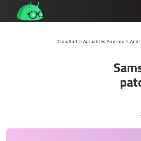
DroidSoft
>
Actualités Android
>
Andr
Sams
pat