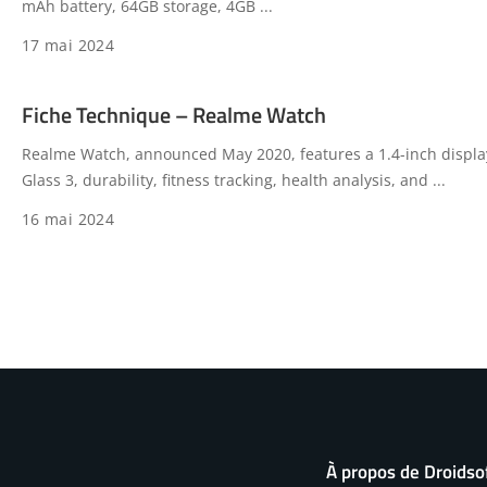
mAh battery, 64GB storage, 4GB
...
17 mai 2024
Fiche Technique – Realme Watch
Realme Watch, announced May 2020, features a 1.4-inch display
Glass 3, durability, fitness tracking, health analysis, and
...
16 mai 2024
À propos de Droidso