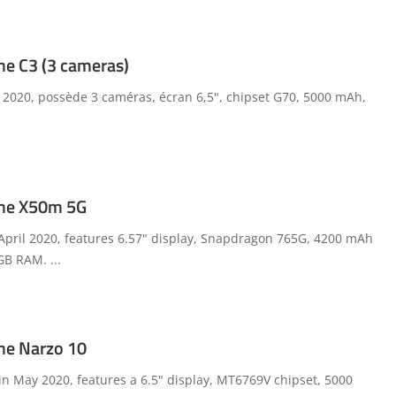
me C3 (3 cameras)
r 2020, possède 3 caméras, écran 6,5", chipset G70, 5000 mAh,
lme X50m 5G
ril 2020, features 6.57" display, Snapdragon 765G, 4200 mAh
8GB RAM.
...
me Narzo 10
 May 2020, features a 6.5" display, MT6769V chipset, 5000