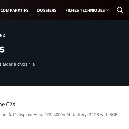
COMPARATIFS
DOSSIERS
FICHES TECHNIQUES
e 2
s
aider à choisir le
me C2s
e, 6.1" display, Helio P22, 4000mAh battery, 32GB with 3GB
...