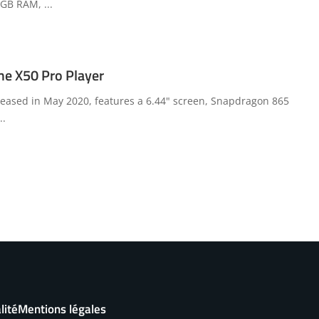
 4GB RAM,
...
me X50 Pro Player
leased in May 2020, features a 6.44" screen, Snapdragon 865
..
lité
Mentions légales