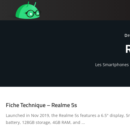
Dr
Les Smartphones R
Fiche Technique – Realme 5s
Launched in Nov 2019, the Realme 5s features a 6.5" display,
battery, 128GB storage, 4GB RAM, and
...