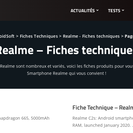
ACTUALITÉS
TESTS
oidSoft
>
Fiches Techniques
>
Realme - Fiches techniques
>
Pag
Realme – Fiches technique
ealme sont nombreux et variés, voici les fiches produits pour vous 
Smartphone Realme qui vous convient !
Fiche Technique – Real
 Snapdragon 665, 5000mAh
Realme C2s: Android smartphon
RAM, launched January 2020.