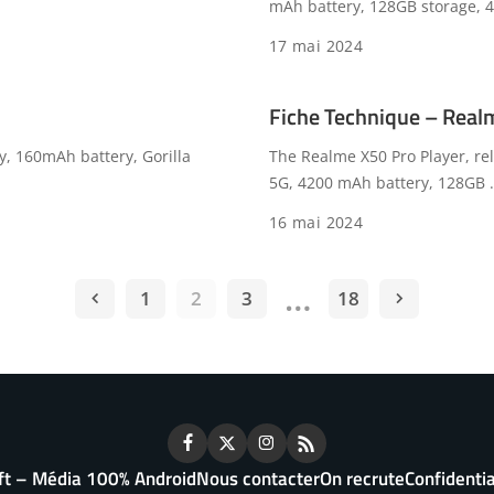
mAh battery, 128GB storage,
17 mai 2024
Fiche Technique – Real
, 160mAh battery, Gorilla
The Realme X50 Pro Player, re
5G, 4200 mAh battery, 128GB
.
16 mai 2024
…
1
2
3
18
ft – Média 100% Android
Nous contacter
On recrute
Confidentia