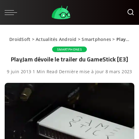
DroidSoft
>
Actualités Android
>
Smartphones
>
PlayJam dévoile le trailer du GameStick [E3]
SMARTPHONES
PlayJam dévoile le trailer du GameStick [E3]
9 juin 2013
1 Min Read
Dernière mise à jour 8 mars 2023