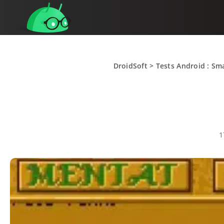
DroidSoft
>
Tests Android : Sm
1