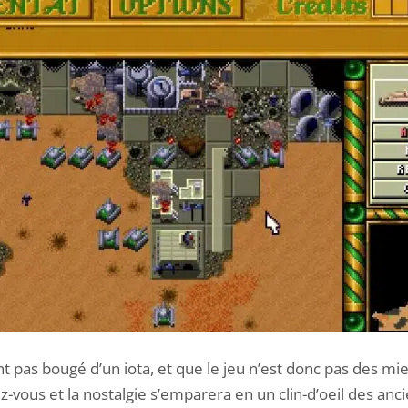
t pas bougé d’un iota, et que le jeu n’est donc pas des mie
z-vous et la nostalgie s’emparera en un clin-d’oeil des anc