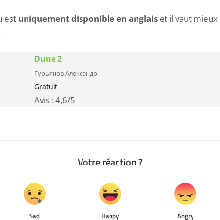
eu est
uniquement disponible en anglais
et il vaut mieux
.
Dune 2
Гурьянов Александр
Gratuit
Avis :
4,6
/5
Votre réaction ?
Sad
Happy
Angry