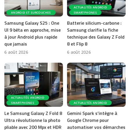
ACTUALITÉS ANDROID
ANDROID ET SURCOUCHES
SMARTPHONES
Samsung Galaxy S25 : One
Batterie silicium-carbone :
UI 9 bêta en approche, mise
Samsung clarifie la fiche
à jour Android plus rapide
technique des Galaxy Z Fold
que jamais
8 et Flip 8
6 août 2026
6 août 2026
ACTUALITÉS ANDROID
SMARTPHONES
ACTUALITÉS ANDROID
Le Samsung Galaxy Z Fold 8
Gemini Spark s’intègre à
Ultra révolutionne la photo
Google Chrome pour
pliable avec 200 Mpx et HDR
automatiser vos démarches