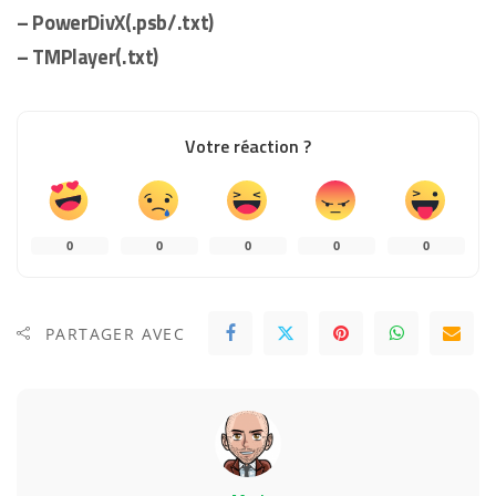
– PowerDivX(.psb/.txt)
– TMPlayer(.txt)
Votre réaction ?
0
0
0
0
0
PARTAGER AVEC