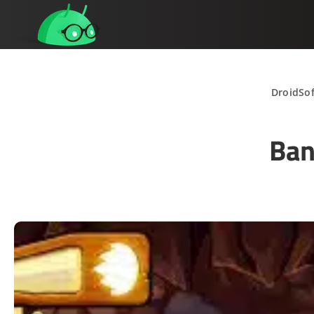
DroidSof
Ban