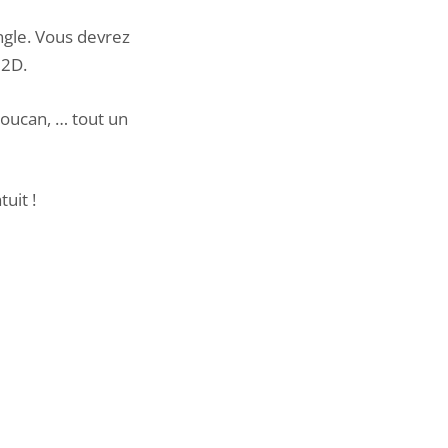
ngle. Vous devrez
 2D.
toucan, … tout un
uit !