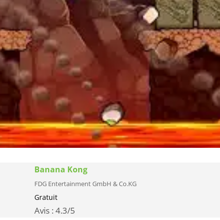
Banana Kong
FDG Entertainment GmbH & Co.KG
Gratuit
Avis :
4.3
/5