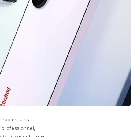
durables sans
 professionnel,
ndroid récents mais