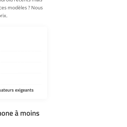
t ces modèles ? Nous
prix.
sateurs exigeants
phone à moins