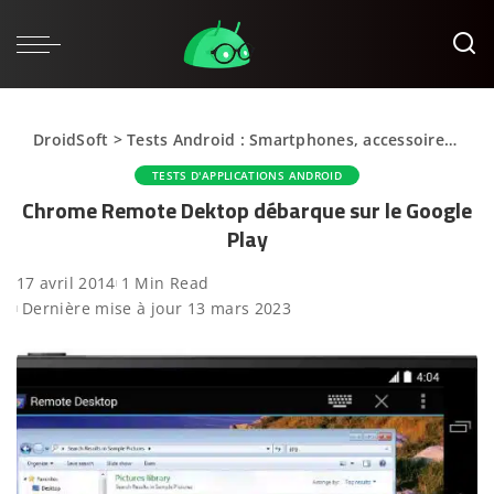
DroidSoft
>
Tests Android : Smartphones, accessoires et applications
TESTS D'APPLICATIONS ANDROID
Chrome Remote Dektop débarque sur le Google
Play
17 avril 2014
1 Min Read
Dernière mise à jour 13 mars 2023