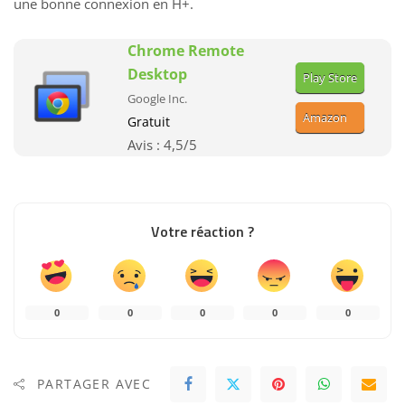
une bonne connexion en H+.
Chrome Remote
Desktop
Play Store
Google Inc.
Amazon
Gratuit
Avis :
4,5
/5
Votre réaction ?
0
0
0
0
0
PARTAGER AVEC