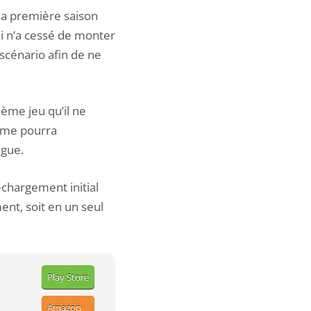
la première saison
ui n’a cessé de monter
scénario afin de ne
ème jeu qu’il ne
xième pourra
igue.
échargement initial
nt, soit en un seul
Play Store
Amazon