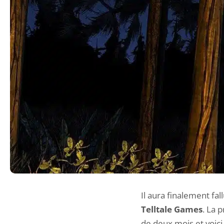
Il aura finalement fa
Telltale Games
. La 
de deux mois et voic