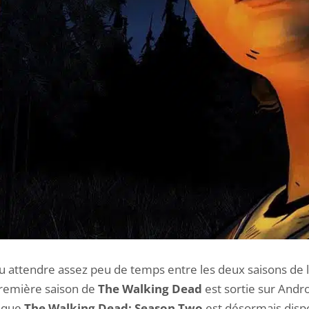
llu attendre assez peu de temps entre les deux saisons de l
première saison de
The Walking Dead
est sortie sur Androi
i que
The Walking Dead: Season Two
est désormais dispo