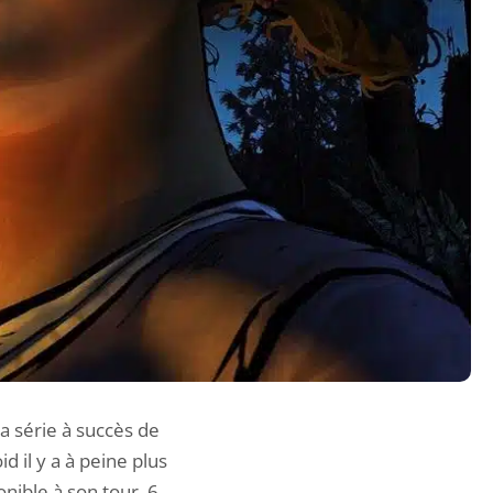
a série à succès de
d il y a à peine plus
nible à son tour, 6