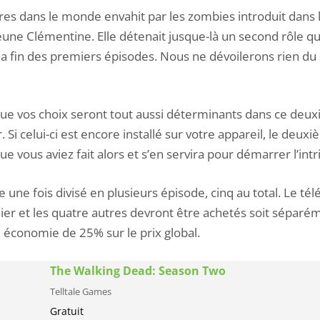
res dans le monde envahit par les zombies introduit dans 
eune Clémentine. Elle détenait jusque-là un second rôle q
la fin des premiers épisodes. Nous ne dévoilerons rien du 
e vos choix seront tout aussi déterminants dans ce deuxi
r. Si celui-ci est encore installé sur votre appareil, le deu
e vous aviez fait alors et s’en servira pour démarrer l’intr
 une fois divisé en plusieurs épisode, cinq au total. Le tél
r et les quatre autres devront être achetés soit séparéme
 économie de 25% sur le prix global.
The Walking Dead: Season Two
Telltale Games
Gratuit