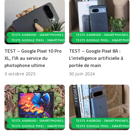
TESTS ANDROID : SMARTPHONES, ACCESSOIRES ET APPLICATIONS
TESTS ANDROID : SMARTPHONES, AC
TESTS GOOGLE PIXEL : SMARTPHONES ET ACCESSOIRES
TESTS GOOGLE PIXEL : SMARTPHONE
TEST – Google Pixel 10 Pro
TEST – Google Pixel 8A :
XL, l’IA au service du
L’intelligence artificielle à
photophone ultime
portée de main
3 octobre 2025
30 juin 2024
TESTS ANDROID : SMARTPHONES, ACCESSOIRES ET APPLICATIONS
TESTS ANDROID : SMARTPHONES, AC
TESTS GOOGLE PIXEL : SMARTPHONES ET ACCESSOIRES
TESTS GOOGLE PIXEL : SMARTPHONE