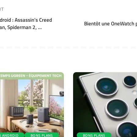
NT
roid : Assassin’s Creed
Bientôt une OneWatch 
an, Spiderman 2, …
S ANDROID
BONS PLANS
BONS PLANS