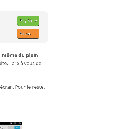
Play Store
Amazon
d même du plein
ite, libre à vous de
écran. Pour le reste,