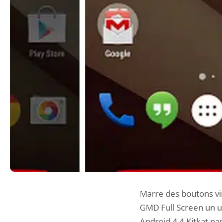
Marre des boutons vir
GMD Full Screen un ut
Android 4.4 Kitkat pa