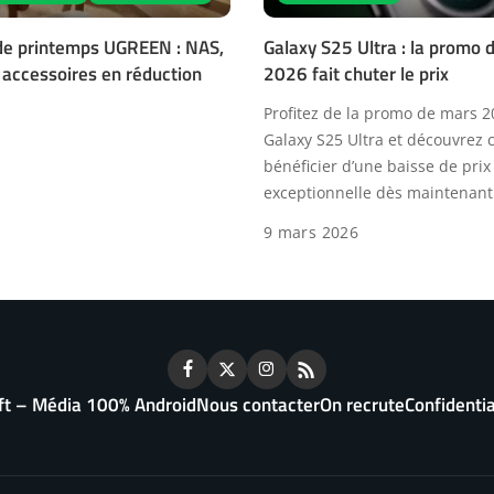
de printemps UGREEN : NAS,
Galaxy S25 Ultra : la promo 
 accessoires en réduction
2026 fait chuter le prix
Profitez de la promo de mars 2
Galaxy S25 Ultra et découvrez
bénéficier d’une baisse de prix
exceptionnelle dès maintenant
9 mars 2026
ft – Média 100% Android
Nous contacter
On recrute
Confidentia