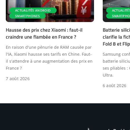
ACTUALITÉS ANDROID
ACTUALITÉ
SMARTPHONES
SMARTPHO
Hausse des prix chez Xiaomi : faut-il
Batterie sil
craindre une flambée en France ?
clarifie la f
Fold 8 et Flip
En raison d'une pénurie de RAM causée par
l'IA, Xiaomi hausse ses tarifs en Chine. Faut-
Samsung confi
il s'attendre à une augmentation des prix en
batterie sili
France ?
ses pliables : 
Ultra.
7 août 2026
6 août 2026