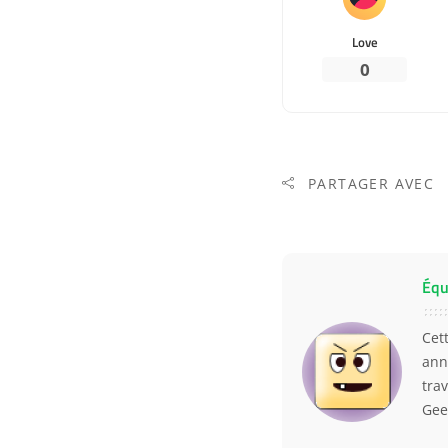
Love
0
PARTAGER AVEC
Équ
Cet
ann
trav
Gee