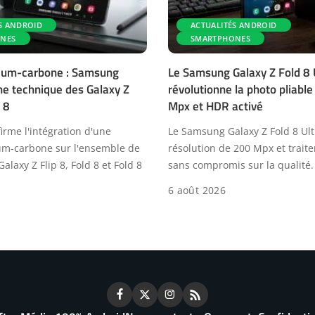
S ANDROID
ACTUALITÉS ANDROID
NES
SMARTPHONES
icium-carbone : Samsung
Le Samsung Galaxy Z Fold 8 
iche technique des Galaxy Z
révolutionne la photo pliabl
 8
Mpx et HDR activé
rme l'intégration d'une
Le Samsung Galaxy Z Fold 8 Ultr
cium-carbone sur l'ensemble de
résolution de 200 Mpx et trai
Galaxy Z Flip 8, Fold 8 et Fold 8
sans compromis sur la qualité.
6 août 2026