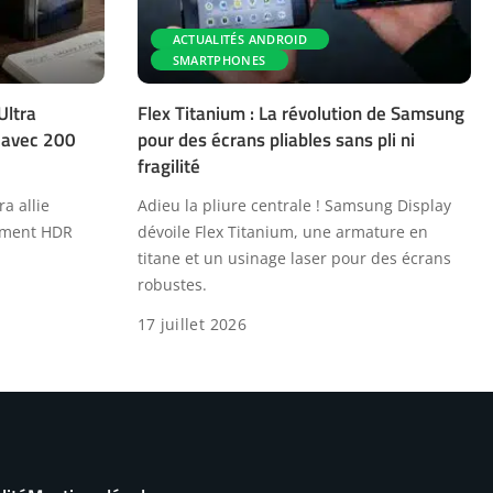
ACTUALITÉS ANDROID
SMARTPHONES
Ultra
Flex Titanium : La révolution de Samsung
e avec 200
pour des écrans pliables sans pli ni
fragilité
a allie
Adieu la pliure centrale ! Samsung Display
tement HDR
dévoile Flex Titanium, une armature en
titane et un usinage laser pour des écrans
robustes.
17 juillet 2026