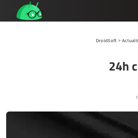
DroidSoft
>
Actuali
24h c