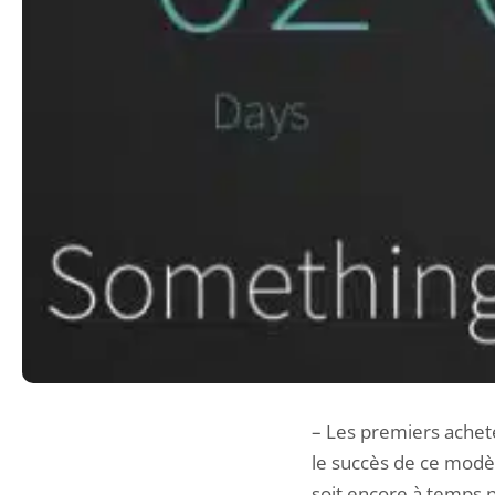
– Les premiers achet
le succès de ce modè
soit encore à temps p