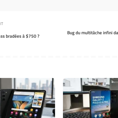
NT
Bug du multitâche infini d
ass bradées à $750 ?