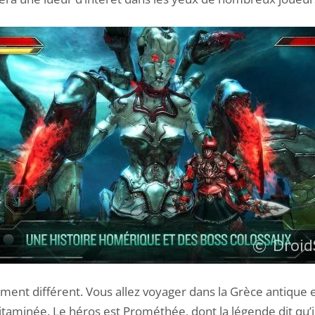
alement différent. Vous allez voyager dans la Grèce antique
itaminée. Le héros est Prométhée, dont la légende dit qu’il