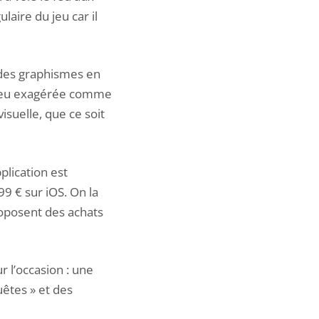
aire du jeu car il
 des graphismes en
n peu exagérée comme
isuelle, que ce soit
plication est
9 € sur iOS. On la
roposent des achats
r l’occasion : une
êtes » et des