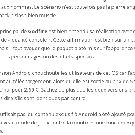
aux hommes. Le scénario n’est toutefois pas la pierre angul
 hack’n slash bien musclé.
principal de
Godfire
est bien entendu sa réalisation avec
 « qualité console ». Cette affirmation est bien sûr u
mais il faut avouer que le paquet a été mis sur l’apparence v
, des personnages ou des effets spéciaux.
rsion Android chouchoute les utilisateurs de cet OS car l’ap
 au téléchargement, alors qu’elle est sortie au prix de 5,9
d’hui pour 2,69 €. Sachez de plus que les deux versions p
s dire s’ils sont identiques par contre.
ffisait pas, du contenu exclusif à Android a été ajouté pou
uveau mode de jeu « contre la montre », une fonction « qu
s.