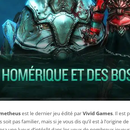
rometheus
est le dernier jeu édité par
Vivid Games
. Il est
soit pas familier, mais si je vous dis qu’il est à l’origine de
era une lueur d’intérêt dans les yeux de nombreux joueur