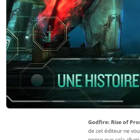
Godfire: Rise of P
de cet éditeur ne vous 
pense que cela allum