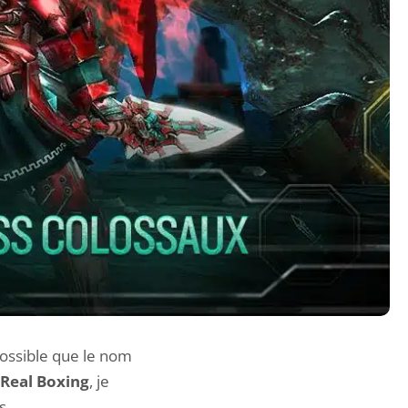
 possible que le nom
Real Boxing
, je
s.