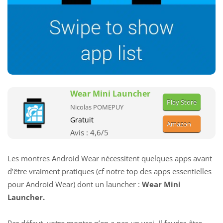
Wear Mini Launcher
Play Store
Nicolas POMEPUY
Gratuit
Amazon
Avis :
4,6
/5
Les montres Android Wear nécessitent quelques apps avant
d’être vraiment pratiques (cf notre
top des apps essentielles
pour Android Wear
) dont un launcher :
Wear Mini
Launcher.
Par défaut, votre montre n’en a pas un vrai. Il faudra être