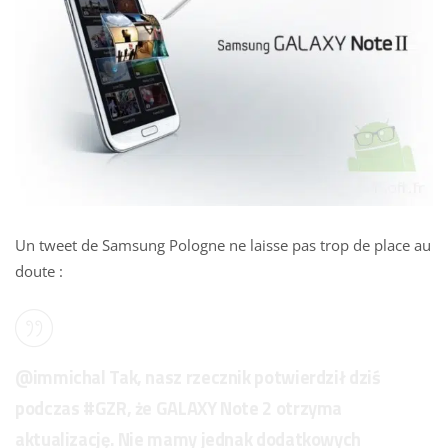
Un tweet de Samsung Pologne ne laisse pas trop de place au
doute :
@immichal
Tak, nasz rzecznik potwierdził dziś
podczas
#GZR
, że GALAXY Note 2 otrzyma
aktualizację. Nie mamy jednak dodatkowych