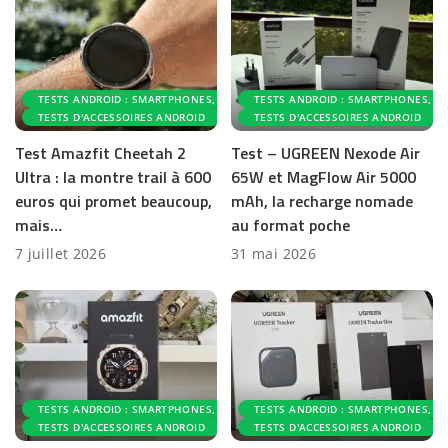
TESTS ANDROID : SMARTPHONES, ACCESSOIRES ET APPLICATIONS
TESTS ANDROID : SMARTPHONES, AC
TESTS D'ACCESSOIRES ANDROID
TESTS D'ACCESSOIRES ANDROID
Test Amazfit Cheetah 2
Test – UGREEN Nexode Air
Ultra : la montre trail à 600
65W et MagFlow Air 5000
euros qui promet beaucoup,
mAh, la recharge nomade
mais…
au format poche
7 juillet 2026
31 mai 2026
TESTS ANDROID : SMARTPHONES, ACCESSOIRES ET APPLICATIONS
TESTS ANDROID : SMARTPHONES, AC
TESTS D'ACCESSOIRES ANDROID
TESTS D'ACCESSOIRES ANDROID