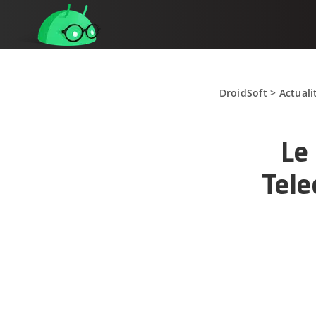
DroidSoft
>
Actuali
Le
Tele