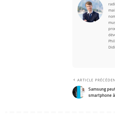
rad
mai
nom
mus
pro
déve
Phi
Did
ARTICLE PRÉCÉDE
Samsung peut
smartphone à