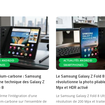
S ANDROID
ACTUALITÉS ANDROID
NES
SMARTPHONES
icium-carbone : Samsung
Le Samsung Galaxy Z Fold 8
iche technique des Galaxy Z
révolutionne la photo pliab
p 8
Mpx et HDR activé
rme l'intégration d'une
Le Samsung Galaxy Z Fold 8 Ultr
cium-carbone sur l'ensemble de
résolution de 200 Mpx et trai