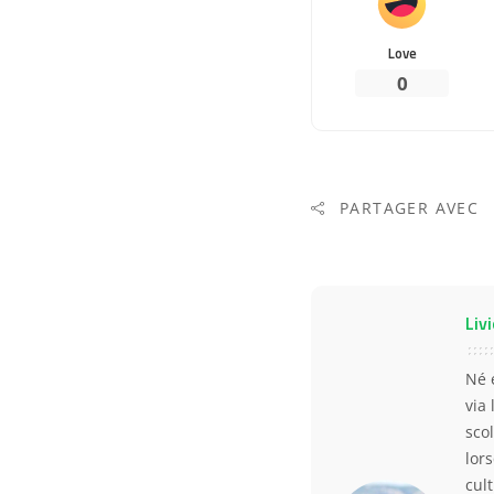
Love
0
PARTAGER AVEC
Livi
Né 
via
scol
lor
cul