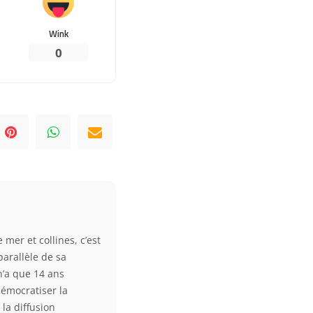
Wink
0
 mer et collines, c’est
parallèle de sa
 n’a que 14 ans
démocratiser la
la diffusion