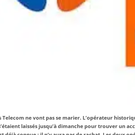
Telecom ne vont pas se marier. L’opérateur historiq
 s’étaient laissés jusqu’à dimanche pour trouver un ac
st déjà connue : il n’y aura pas de rachat. Les deux op