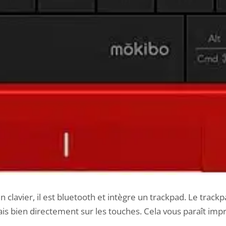
 clavier, il est bluetooth et intègre un trackpad. Le trackp
is bien directement sur les touches. Cela vous paraît imp