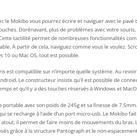
le Mokibo vous pourrez écrire et naviguer avec le pavé t
touches. Dorénavant, plus de problèmes avec votre souris, 
Cette tactilité permet de nombreuses fonctionnalités com
able. À partir de cela, naviguez comme vous le voulez. Sc
 10 ou Mac OS, tout est possible.
uris est compatible sur n’importe quelle système. Au revoir 
droid. Le constructeur insiste qu’il est possible de connec
mps et qu’il y a des touches réservés à Windows et MacO
re portable avec son poids de 245g et sa finesse de 7.5mm.
i se recharge à l’aide d’un port micro-usb. Le Mokibo fait 
atout, il permet de faire moins de mouvements du bras. Le
osés grâce à la structure Pantograph et le non-espacemen