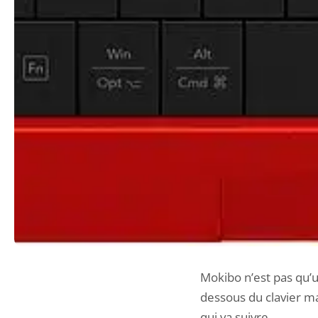
Mokibo n’est pas qu’un
dessous du clavier ma
qui va suivre.