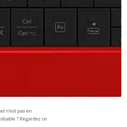
ad n’est pas en
robable ? Regardez ce