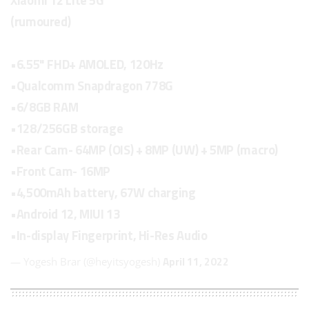
Xiaomi 12 Lite 5G
(rumoured)
•6.55" FHD+ AMOLED, 120Hz
•Qualcomm Snapdragon 778G
•6/8GB RAM
•128/256GB storage
•Rear Cam- 64MP (OIS) + 8MP (UW) + 5MP (macro)
•Front Cam- 16MP
•4,500mAh battery, 67W charging
•Android 12, MIUI 13
•In-display Fingerprint, Hi-Res Audio
April 11, 2022
— Yogesh Brar (@heyitsyogesh)