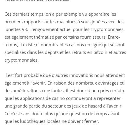
Ces derniers temps, on a par exemple vu apparaître les
premiers rapports sur les machines à sous jouées avec des
lunettes VR. L’engouement actuel pour les cryptomonnaies
est également thématisé par certains fournisseurs. Entre-
temps, il existe d’innombrables casinos en ligne qui se sont
spécialisés dans les dépôts et les retraits en bitcoin et autres
cryptomonnaies.
Il est fort probable que d’autres innovations nous attendent
également à l’avenir. En raison des nombreux avantages et
des améliorations constantes, il est donc à peu près certain
que les applications de casino continueront à représenter
une grande partie du secteur des jeux de hasard à l’avenir.
Ce n’est sans doute plus qu’une question de temps avant
que les ludothèques locales ne doivent fermer.