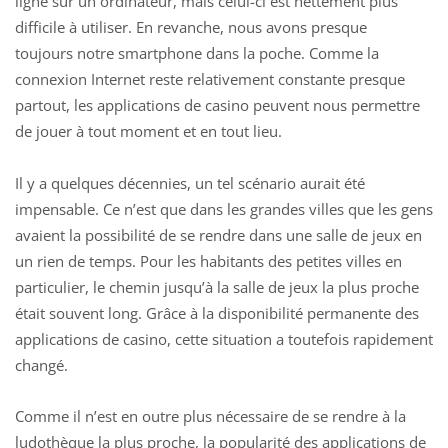
ligne sur un ordinateur, mais celui-ci est nettement plus
difficile à utiliser. En revanche, nous avons presque
toujours notre smartphone dans la poche. Comme la
connexion Internet reste relativement constante presque
partout, les applications de casino peuvent nous permettre
de jouer à tout moment et en tout lieu.
Il y a quelques décennies, un tel scénario aurait été
impensable. Ce n’est que dans les grandes villes que les gens
avaient la possibilité de se rendre dans une salle de jeux en
un rien de temps. Pour les habitants des petites villes en
particulier, le chemin jusqu’à la salle de jeux la plus proche
était souvent long. Grâce à la disponibilité permanente des
applications de casino, cette situation a toutefois rapidement
changé.
Comme il n’est en outre plus nécessaire de se rendre à la
ludothèque la plus proche, la popularité des applications de