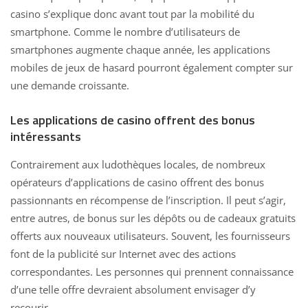
casino s’explique donc avant tout par la mobilité du
smartphone
. Comme le nombre d’utilisateurs de
smartphones augmente chaque année, les applications
mobiles de jeux de hasard pourront également compter sur
une demande croissante.
Les applications de casino offrent des bonus
intéressants
Contrairement aux ludothèques locales, de nombreux
opérateurs d’applications de casino offrent des bonus
passionnants en récompense de l’inscription. Il peut s’agir,
entre autres, de bonus sur les dépôts ou de cadeaux gratuits
offerts aux nouveaux utilisateurs. Souvent, les fournisseurs
font de la publicité sur Internet avec des actions
correspondantes. Les personnes qui prennent connaissance
d’une telle offre devraient absolument envisager d’y
recourir.