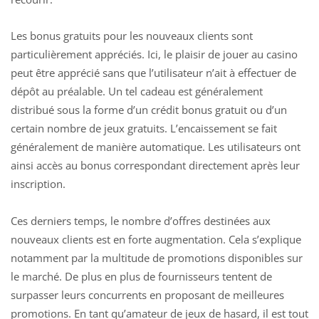
Les bonus gratuits pour les nouveaux clients sont
particulièrement appréciés. Ici, le plaisir de jouer au casino
peut être apprécié sans que l’utilisateur n’ait à effectuer de
dépôt au préalable. Un tel cadeau est généralement
distribué sous la forme d’un crédit bonus gratuit ou d’un
certain nombre de jeux gratuits. L’encaissement se fait
généralement de manière automatique. Les utilisateurs ont
ainsi accès au bonus correspondant directement après leur
inscription.
Ces derniers temps, le nombre d’offres destinées aux
nouveaux clients est en forte augmentation. Cela s’explique
notamment par la multitude de promotions disponibles sur
le marché. De plus en plus de fournisseurs tentent de
surpasser leurs concurrents en proposant de meilleures
promotions. En tant qu’amateur de jeux de hasard, il est tout