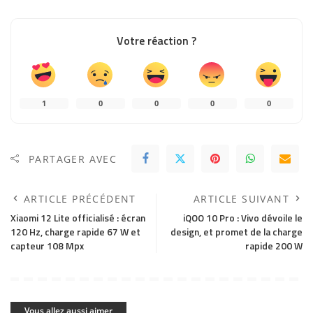
Votre réaction ?
1
0
0
0
0
PARTAGER AVEC
ARTICLE PRÉCÉDENT
ARTICLE SUIVANT
Xiaomi 12 Lite officialisé : écran
iQOO 10 Pro : Vivo dévoile le
120 Hz, charge rapide 67 W et
design, et promet de la charge
capteur 108 Mpx
rapide 200 W
Vous allez aussi aimer