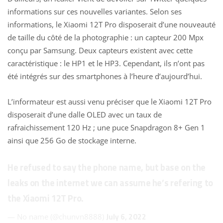
informations sur ces nouvelles variantes. Selon ses
informations, le Xiaomi 12T Pro disposerait d’une nouveauté
de taille du côté de la photographie : un capteur 200 Mpx
conçu par Samsung. Deux capteurs existent avec cette
caractéristique : le HP1 et le HP3. Cependant, ils n’ont pas
été intégrés sur des smartphones à l’heure d’aujourd’hui.
L’informateur est aussi venu préciser que le
Xiaomi 12T Pro
disposerait d’une dalle OLED avec un taux de
rafraichissement 120 Hz ; une puce Snapdragon 8+ Gen 1
ainsi que 256 Go de stockage interne.
He refused to say the phone name, but base on the
leaks on the internet we can assume he’s refering to
the Xiaomi 12T Pro.
July 6, 2022
— No name (@chunvn8888)