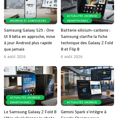
ACTUALITÉS ANDROID
ANDROID ET SURCOUCHES
SMARTPHONES
Samsung Galaxy S25 : One
Batterie silicium-carbone :
UI 9 bêta en approche, mise
Samsung clarifie la fiche
à jour Android plus rapide
technique des Galaxy Z Fold
que jamais
8 et Flip 8
6 août 2026
6 août 2026
ACTUALITÉS ANDROID
SMARTPHONES
ACTUALITÉS ANDROID
Le Samsung Galaxy Z Fold 8
Gemini Spark s’intègre à