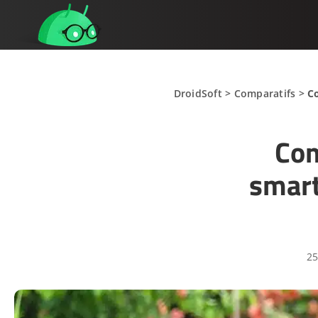
DroidSoft
>
Comparatifs
>
Co
Com
smart
25