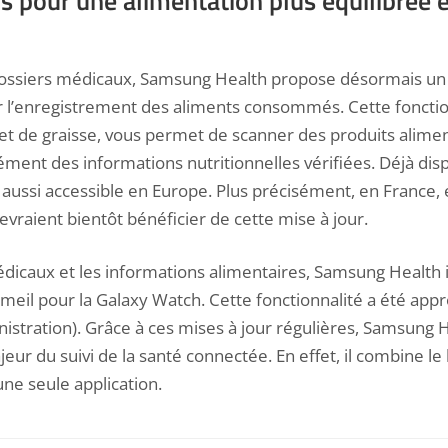
 pour une alimentation plus équilibrée e
 dossiers médicaux, Samsung Health propose désormais un 
er l’enregistrement des aliments consommés. Cette fonctio
et de graisse, vous permet de scanner des produits alimen
ment des informations nutritionnelles vérifiées. Déjà disp
t aussi accessible en Europe. Plus précisément, en France,
devraient
bientôt bénéficier de cette mise à
jour.
édicaux et les informations alimentaires, Samsung Health 
mmeil pour la
Galaxy Watch
. Cette fonctionnalité a été app
stration). Grâce à ces mises à jour régulières, Samsung H
r du suivi de la santé connectée. En effet, il combine le b
ne seule application
.