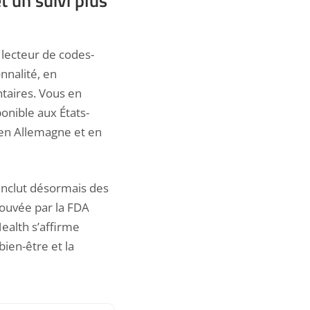
t un suivi plus
lecteur de codes-
nnalité, en
taires. Vous en
onible aux États-
 en Allemagne et en
inclut désormais des
rouvée par la FDA
ealth s’affirme
ien-être et la