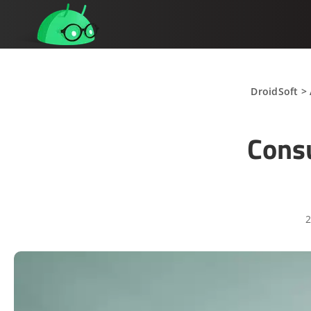
DroidSoft
>
Consu
2