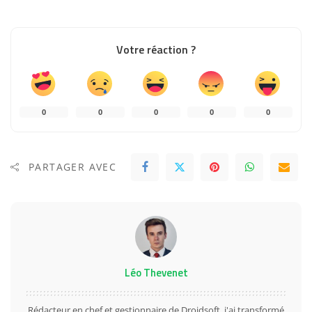
Votre réaction ?
0
0
0
0
0
PARTAGER AVEC
Léo Thevenet
Rédacteur en chef et gestionnaire de Droidsoft, j'ai transformé