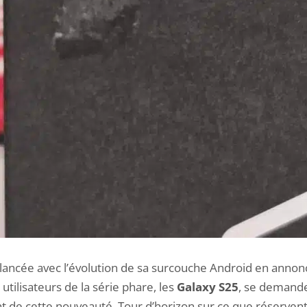
lancée avec l’évolution de sa surcouche Android en anno
s utilisateurs de la série phare, les
Galaxy S25
, se demande
t de cette nouveauté. Tour d’horizon sur ce que réservent