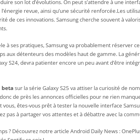
oduire son lot d’évolutions. On peut s’attendre à une inter
e l’énergie revue, ainsi qu’une sécurité renforcée.Les utili
rité de ces innovations. Samsung cherche souvent à valori
ts.
fidèle à ses pratiques, Samsung va probablement réserver
ps aux détenteurs des modèles haut de gamme. La génér
axy S24, devra patienter encore un peu avant d’être intégr
 beta
sur la série Galaxy S25 va attiser la curiosité de n
z donc de près les annonces officielles pour ne rien manq
Et vous, êtes-vous prêt à tester la nouvelle interface Sams
ez pas à partager vos attentes et à débattre avec la comm
ps ? Découvrez notre article
Android Daily News : OnePlus
s Spotify ce soir
!