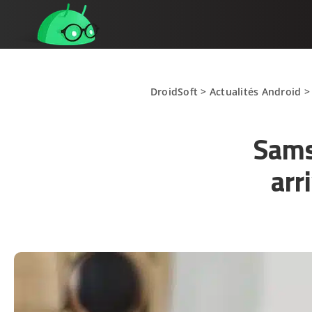
DroidSoft
>
Actualités Android
Sams
arr