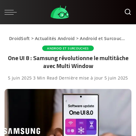
DroidSoft
>
Actualités Android
>
Android et Surcouches
>
ANDROID ET SURCOUCHES
One UI 8 : Samsung révolutionne le multitâche
avec Multi Window
5 juin 2025
3 Min Read
Dernière mise à jour 5 juin 2025