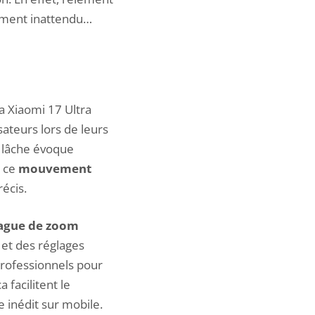
nement inattendu…
a Xiaomi 17 Ultra
isateurs lors de leurs
e lâche évoque
e ce
mouvement
écis.
ague de zoom
 et des réglages
 professionnels pour
 facilitent le
e inédit sur mobile.